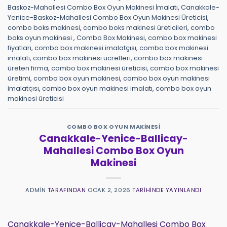
Baskoz-Mahallesi Combo Box Oyun Makinesi İmalatı
,
Canakkale-
Yenice-Baskoz-Mahallesi Combo Box Oyun Makinesi Üreticisi
,
combo boks makinesi
,
combo boks makinesi üreticileri
,
combo
boks oyun makinesi
,
Combo Box Makinesi
,
combo box makinesi
fiyatları
,
combo box makinesi imalatçısı
,
combo box makinesi
imalatı
,
combo box makinesi ücretleri
,
combo box makinesi
üreten firma
,
combo box makinesi üreticisi
,
combo box makinesi
üretimi
,
combo box oyun makinesi
,
combo box oyun makinesi
imalatçısı
,
combo box oyun makinesi imalatı
,
combo box oyun
makinesi üreticisi
COMBO BOX OYUN MAKINESI
Canakkale-Yenice-Ballicay-
Mahallesi Combo Box Oyun
Makinesi
ADMIN
TARAFINDAN
OCAK 2, 2026
TARIHINDE YAYINLANDI
Canakkale-Yenice-Ballicay-Mahallesi Combo Box