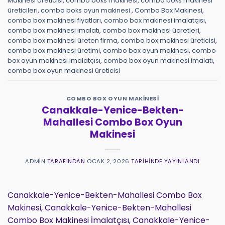
Makinesi Üreticisi
,
combo boks makinesi
,
combo boks makinesi
üreticileri
,
combo boks oyun makinesi
,
Combo Box Makinesi
,
combo box makinesi fiyatları
,
combo box makinesi imalatçısı
,
combo box makinesi imalatı
,
combo box makinesi ücretleri
,
combo box makinesi üreten firma
,
combo box makinesi üreticisi
,
combo box makinesi üretimi
,
combo box oyun makinesi
,
combo
box oyun makinesi imalatçısı
,
combo box oyun makinesi imalatı
,
combo box oyun makinesi üreticisi
COMBO BOX OYUN MAKINESI
Canakkale-Yenice-Bekten-
Mahallesi Combo Box Oyun
Makinesi
ADMIN
TARAFINDAN
OCAK 2, 2026
TARIHINDE YAYINLANDI
Canakkale-Yenice-Bekten-Mahallesi Combo Box
Makinesi, Canakkale-Yenice-Bekten-Mahallesi
Combo Box Makinesi İmalatçısı, Canakkale-Yenice-