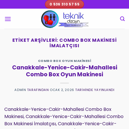
İçeriğe
0 536 310 57 55
atla
ETIKET ARŞIVLERI:
COMBO BOX MAKINESI
IMALATÇISI
COMBO BOX OYUN MAKINESI
Canakkale-Yenice-Cakir-Mahallesi
Combo Box Oyun Makinesi
ADMIN
TARAFINDAN
OCAK 2, 2026
TARIHINDE YAYINLANDI
Canakkale-Yenice-Cakir-Mahallesi Combo Box
Makinesi, Canakkale-Yenice-Cakir-Mahallesi Combo
Box Makinesi İmalatçısı, Canakkale-Yenice-Cakir-