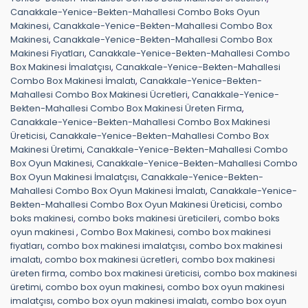
Canakkale-Yenice-Bekten-Mahallesi Combo Boks Oyun
Makinesi
,
Canakkale-Yenice-Bekten-Mahallesi Combo Box
Makinesi
,
Canakkale-Yenice-Bekten-Mahallesi Combo Box
Makinesi Fiyatları
,
Canakkale-Yenice-Bekten-Mahallesi Combo
Box Makinesi İmalatçısı
,
Canakkale-Yenice-Bekten-Mahallesi
Combo Box Makinesi İmalatı
,
Canakkale-Yenice-Bekten-
Mahallesi Combo Box Makinesi Ücretleri
,
Canakkale-Yenice-
Bekten-Mahallesi Combo Box Makinesi Üreten Firma
,
Canakkale-Yenice-Bekten-Mahallesi Combo Box Makinesi
Üreticisi
,
Canakkale-Yenice-Bekten-Mahallesi Combo Box
Makinesi Üretimi
,
Canakkale-Yenice-Bekten-Mahallesi Combo
Box Oyun Makinesi
,
Canakkale-Yenice-Bekten-Mahallesi Combo
Box Oyun Makinesi İmalatçısı
,
Canakkale-Yenice-Bekten-
Mahallesi Combo Box Oyun Makinesi İmalatı
,
Canakkale-Yenice-
Bekten-Mahallesi Combo Box Oyun Makinesi Üreticisi
,
combo
boks makinesi
,
combo boks makinesi üreticileri
,
combo boks
oyun makinesi
,
Combo Box Makinesi
,
combo box makinesi
fiyatları
,
combo box makinesi imalatçısı
,
combo box makinesi
imalatı
,
combo box makinesi ücretleri
,
combo box makinesi
üreten firma
,
combo box makinesi üreticisi
,
combo box makinesi
üretimi
,
combo box oyun makinesi
,
combo box oyun makinesi
imalatçısı
,
combo box oyun makinesi imalatı
,
combo box oyun