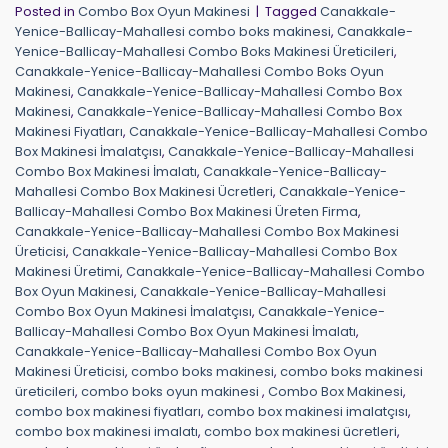
Posted in
Combo Box Oyun Makinesi
|
Tagged
Canakkale-
Yenice-Ballicay-Mahallesi combo boks makinesi
,
Canakkale-
Yenice-Ballicay-Mahallesi Combo Boks Makinesi Üreticileri
,
Canakkale-Yenice-Ballicay-Mahallesi Combo Boks Oyun
Makinesi
,
Canakkale-Yenice-Ballicay-Mahallesi Combo Box
Makinesi
,
Canakkale-Yenice-Ballicay-Mahallesi Combo Box
Makinesi Fiyatları
,
Canakkale-Yenice-Ballicay-Mahallesi Combo
Box Makinesi İmalatçısı
,
Canakkale-Yenice-Ballicay-Mahallesi
Combo Box Makinesi İmalatı
,
Canakkale-Yenice-Ballicay-
Mahallesi Combo Box Makinesi Ücretleri
,
Canakkale-Yenice-
Ballicay-Mahallesi Combo Box Makinesi Üreten Firma
,
Canakkale-Yenice-Ballicay-Mahallesi Combo Box Makinesi
Üreticisi
,
Canakkale-Yenice-Ballicay-Mahallesi Combo Box
Makinesi Üretimi
,
Canakkale-Yenice-Ballicay-Mahallesi Combo
Box Oyun Makinesi
,
Canakkale-Yenice-Ballicay-Mahallesi
Combo Box Oyun Makinesi İmalatçısı
,
Canakkale-Yenice-
Ballicay-Mahallesi Combo Box Oyun Makinesi İmalatı
,
Canakkale-Yenice-Ballicay-Mahallesi Combo Box Oyun
Makinesi Üreticisi
,
combo boks makinesi
,
combo boks makinesi
üreticileri
,
combo boks oyun makinesi
,
Combo Box Makinesi
,
combo box makinesi fiyatları
,
combo box makinesi imalatçısı
,
combo box makinesi imalatı
,
combo box makinesi ücretleri
,