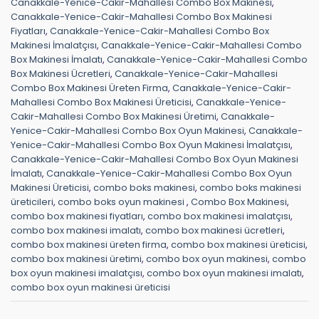
Canakkale-Yenice-Cakir-Mahallesi Combo Box Makinesi
,
Canakkale-Yenice-Cakir-Mahallesi Combo Box Makinesi
Fiyatları
,
Canakkale-Yenice-Cakir-Mahallesi Combo Box
Makinesi İmalatçısı
,
Canakkale-Yenice-Cakir-Mahallesi Combo
Box Makinesi İmalatı
,
Canakkale-Yenice-Cakir-Mahallesi Combo
Box Makinesi Ücretleri
,
Canakkale-Yenice-Cakir-Mahallesi
Combo Box Makinesi Üreten Firma
,
Canakkale-Yenice-Cakir-
Mahallesi Combo Box Makinesi Üreticisi
,
Canakkale-Yenice-
Cakir-Mahallesi Combo Box Makinesi Üretimi
,
Canakkale-
Yenice-Cakir-Mahallesi Combo Box Oyun Makinesi
,
Canakkale-
Yenice-Cakir-Mahallesi Combo Box Oyun Makinesi İmalatçısı
,
Canakkale-Yenice-Cakir-Mahallesi Combo Box Oyun Makinesi
İmalatı
,
Canakkale-Yenice-Cakir-Mahallesi Combo Box Oyun
Makinesi Üreticisi
,
combo boks makinesi
,
combo boks makinesi
üreticileri
,
combo boks oyun makinesi
,
Combo Box Makinesi
,
combo box makinesi fiyatları
,
combo box makinesi imalatçısı
,
combo box makinesi imalatı
,
combo box makinesi ücretleri
,
combo box makinesi üreten firma
,
combo box makinesi üreticisi
,
combo box makinesi üretimi
,
combo box oyun makinesi
,
combo
box oyun makinesi imalatçısı
,
combo box oyun makinesi imalatı
,
combo box oyun makinesi üreticisi