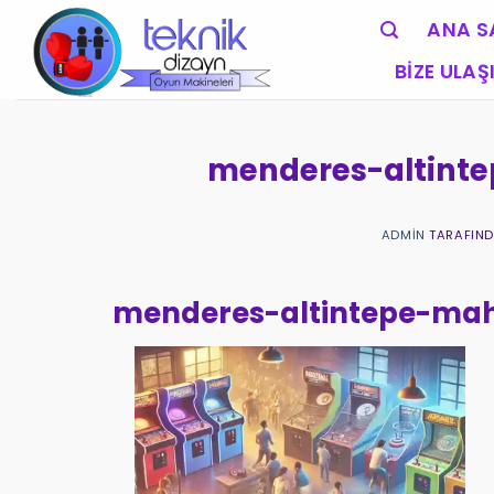
İçeriğe
ANA S
atla
BIZE ULAŞ
menderes-altinte
ADMIN
TARAFIN
menderes-altintepe-mah