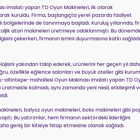
 imalatı yapan TD Oyun Makineleri, ilk olarak
rak kuruldu. Firma, başlangıçta yerel pazarda faaliyet
ı bölgelerinde de tanınmaya başladı. Kuruluş yıllarında, f
staljik atari makineleri üretmeye odaklanmıştı. Bu dönemd
ilgisini çekerken, firmanın ismini duyurmasına katkı sağladı
lojisini yakından takip ederek, ürünlerini her geçen yıl dah
doğru, özellikle eğlence salonları ve büyük oteller gibi kuru
s-altintepe-mahallesi Oyun Makinası imalatı yapan TD O
i üretmekle kalmadı, aynı zamanda yeni nesil, etkileşimli v
ldi.
akineleri, balyoz oyun makineleri, boks makineleri gibi po
ptı. Bu yatırımlar, hem firmanın sektördeki liderliğini
ha geniş bir kitleye hitap etmesine olanak sağladı.