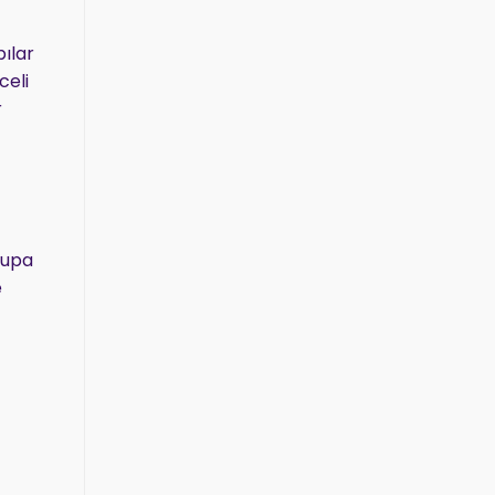
pılar
celi
r
rupa
e