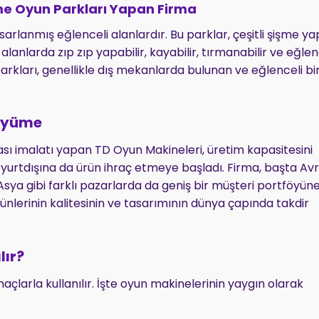
e Oyun Parkları Yapan Firma
asarlanmış eğlenceli alanlardır. Bu parklar, çeşitli şişme ya
lanlarda zıp zıp yapabilir, kayabilir, tırmanabilir ve eğlen
 parkları, genellikle dış mekanlarda bulunan ve eğlenceli bi
Büyüme
 imalatı yapan TD Oyun Makineleri, üretim kapasitesini
p, yurtdışına da ürün ihraç etmeye başladı. Firma, başta Av
sya gibi farklı pazarlarda da geniş bir müşteri portföyün
rünlerinin kalitesinin ve tasarımının dünya çapında takdir
lır?
açlarla kullanılır. İşte oyun makinelerinin yaygın olarak