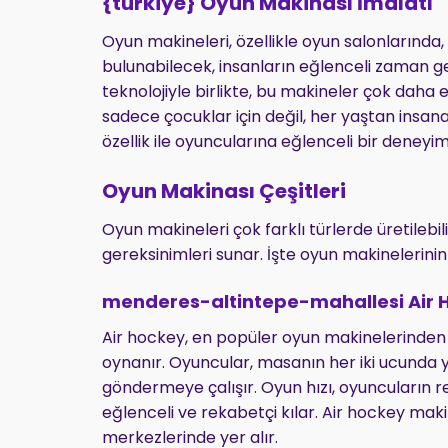
{türkiye} Oyun Makinası İmalatı
Oyun makineleri, özellikle oyun salonlarında,
bulunabilecek, insanların eğlenceli zaman geçi
teknolojiyle birlikte, bu makineler çok daha et
sadece çocuklar için değil, her yaştan insana
özellik ile oyuncularına eğlenceli bir deneyi
Oyun Makinası Çeşitleri
Oyun makineleri çok farklı türlerde üretilebili
gereksinimleri sunar. İşte oyun makinelerinin 
menderes-altintepe-mahallesi Air 
Air hockey, en popüler oyun makinelerinden bi
oynanır. Oyuncular, masanın her iki ucunda y
göndermeye çalışır. Oyun hızı, oyuncuların ref
eğlenceli ve rekabetçi kılar. Air hockey mak
merkezlerinde yer alır.