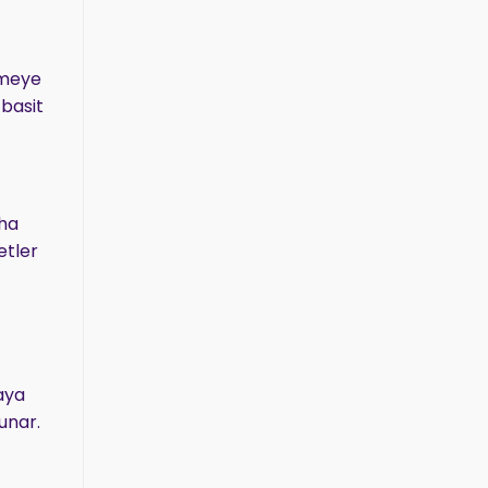
irmeye
 basit
aha
etler
aya
unar.