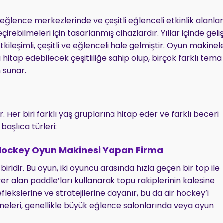
 eğlence merkezlerinde ve çeşitli eğlenceli etkinlik alanla
rebilmeleri için tasarlanmış cihazlardır. Yıllar içinde geli
kileşimli, çeşitli ve eğlenceli hale gelmiştir. Oyun makinele
 hitap edebilecek çeşitliliğe sahip olup, birçok farklı tema
m sunar.
r. Her biri farklı yaş gruplarına hitap eder ve farklı beceri
başlıca türleri:
Hockey Oyun Makinesi Yapan Firma
ridir. Bu oyun, iki oyuncu arasında hızla geçen bir top ile
er alan paddle’ları kullanarak topu rakiplerinin kalesine
lekslerine ve stratejilerine dayanır, bu da air hockey’i
ineleri, genellikle büyük eğlence salonlarında veya oyun