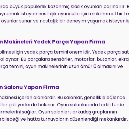
larda büyük popülerlik kazanmış klasik oyunları barındırır. 
 oynamak isteyen nostaljik oyuncular için mükemmel bir te
zda oyunlar sunar ve nostaljik bir deneyim yaşamak isteyenle
 Makineleri Yedek Parça Yapan Firma
ilmesi için yedek parça temini önemlidir. Yedek parça satı
l oynar. Bu parçalara sensörler, motorlar, butonlar, ekra
arça temini, oyun makinelerinin uzun ömürlü olmasını ve
n Salonu Yapan Firma
akinesi içeren alanlardır. Bu salonlar, genellikle eğlence
ller gibi yerlerde bulunur. Oyun salonlarında farklı türde
melerini sağlar. Oyun salonları, arkadaş gruplarının
ebileceği ve hatta turnuvaların düzenlendiği mekanlardır.