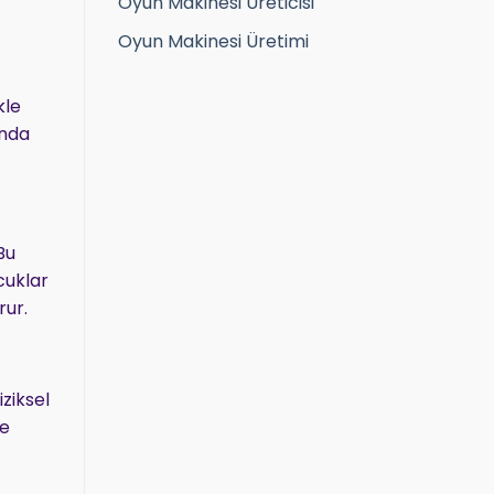
Oyun Makinesi Üreticisi
Oyun Makinesi Üretimi
kle
anda
Bu
cuklar
rur.
ziksel
be