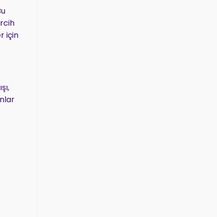
Bu
rcih
r için
şı,
nlar