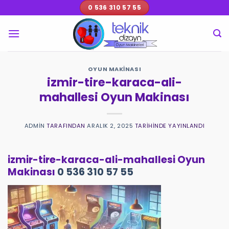
İçeriğe
0 536 310 57 55
atla
OYUN MAKINASI
izmir-tire-karaca-ali-
mahallesi Oyun Makinası
ADMIN
TARAFINDAN
ARALIK 2, 2025
TARIHINDE YAYINLANDI
izmir-tire-karaca-ali-mahallesi Oyun
Makinası
0 536 310 57 55