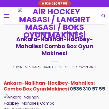
İçeriğe
0 536 310 57 55
atla
COMBO BOX OYUN MAKINESI
Ankara-Nallihan-Hacibey-
Mahallesi Combo Box Oyun
Makinesi
ADMIN
TARAFINDAN
OCAK 1, 2026
TARIHINDE YAYINLANDI
Ankara-Nallihan-Hacibey-Mahallesi
Combo Box Oyun Makinesi
0536 310 57 55